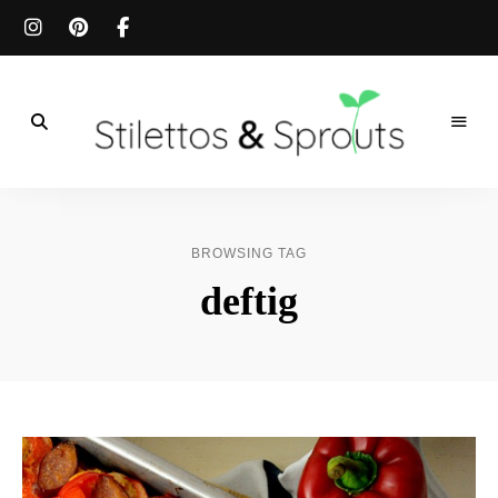
Der
Food
Stilettos
Blog
für
&
einfache
BROWSING TAG
&
schnelle
Sprouts
deftig
Rezepte