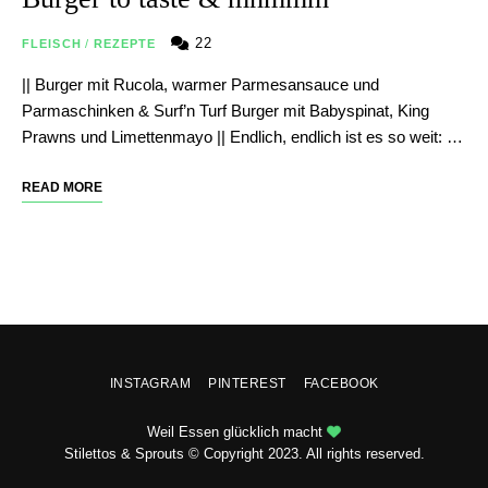
22
FLEISCH
/
REZEPTE
|| Burger mit Rucola, warmer Parmesansauce und
Parmaschinken & Surf’n Turf Burger mit Babyspinat, King
Prawns und Limettenmayo || Endlich, endlich ist es so weit: …
READ MORE
INSTAGRAM
PINTEREST
FACEBOOK
Weil Essen glücklich macht
Stilettos & Sprouts © Copyright 2023. All rights reserved.