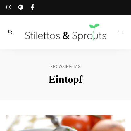
Der
Food
Stilettos
Blog
für
&
einfache
BROWSING TAG
&
schnelle
Sprouts
Eintopf
Rezepte