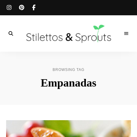
Der
Food
Stilettos
Blog
für
&
einfache
BROWSING TAG
&
schnelle
Sprouts
Empanadas
Rezepte