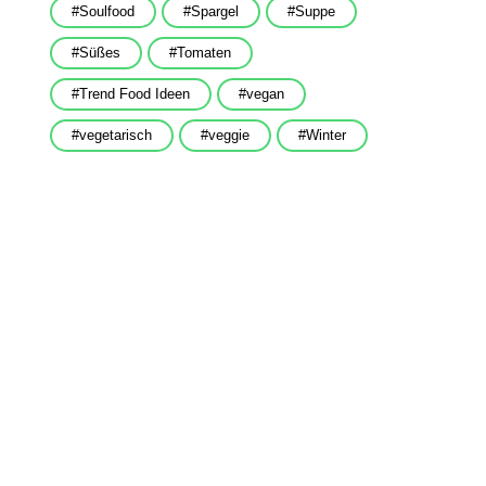
Soulfood
Spargel
Suppe
Süßes
Tomaten
Trend Food Ideen
vegan
vegetarisch
veggie
Winter