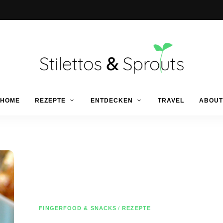
Der
Food
Stilettos
HOME
REZEPTE
ENTDECKEN
TRAVEL
ABOUT
Blog
für
einfache
&
&
schnelle
Rezepte
Sprouts
FINGERFOOD & SNACKS
/
REZEPTE