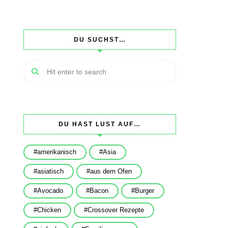
DU SUCHST…
DU HAST LUST AUF…
amerikanisch
Asia
asiatisch
aus dem Ofen
Avocado
Bacon
Burger
Chicken
Crossover Rezepte