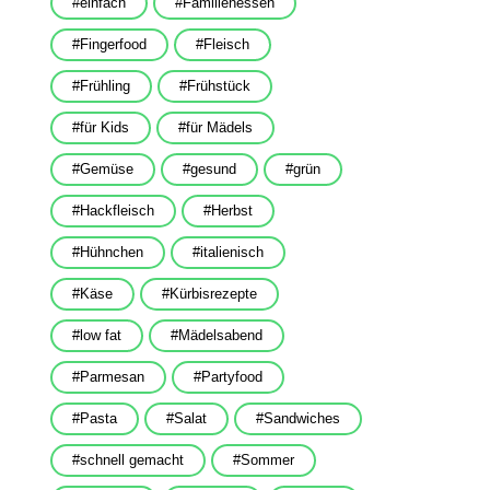
einfach
Familienessen
Fingerfood
Fleisch
Frühling
Frühstück
für Kids
für Mädels
Gemüse
gesund
grün
Hackfleisch
Herbst
Hühnchen
italienisch
Käse
Kürbisrezepte
low fat
Mädelsabend
Parmesan
Partyfood
Pasta
Salat
Sandwiches
schnell gemacht
Sommer