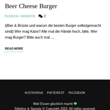
Beer Cheese Burger
2
FLEISCH
/
REZEPTE
||Bier & Brüste und warum die besten Burger selbstgemacht
sind|| Wer mag Käse? Alle mal die Hände hoch, bitte. Wer
mag Burger? Bitte auch mal …
READ MORE
INSTAGRAM
PINTEREST
FACEBOOK
Weil Essen glücklich macht
Stilettos & Sprouts © Copyright 2023. All rights reserved.