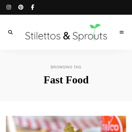
Der
Food
Stilettos
Blog
für
&
einfache
BROWSING TAG
&
schnelle
Sprouts
Fast Food
Rezepte