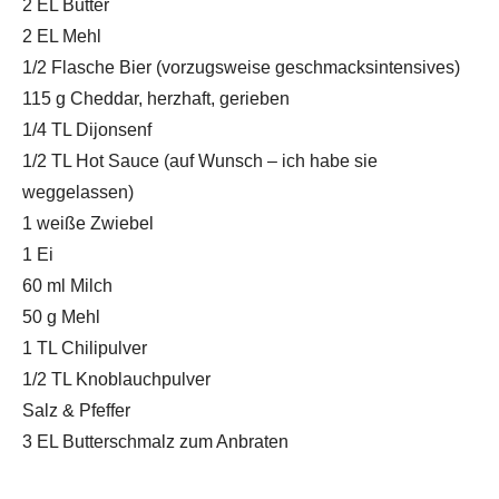
2 EL Butter
2 EL Mehl
1/2 Flasche Bier (vorzugsweise geschmacksintensives)
115 g Cheddar, herzhaft, gerieben
1/4 TL Dijonsenf
1/2 TL Hot Sauce (auf Wunsch – ich habe sie
weggelassen)
1 weiße Zwiebel
1 Ei
60 ml Milch
50 g Mehl
1 TL Chilipulver
1/2 TL Knoblauchpulver
Salz & Pfeffer
3 EL Butterschmalz zum Anbraten