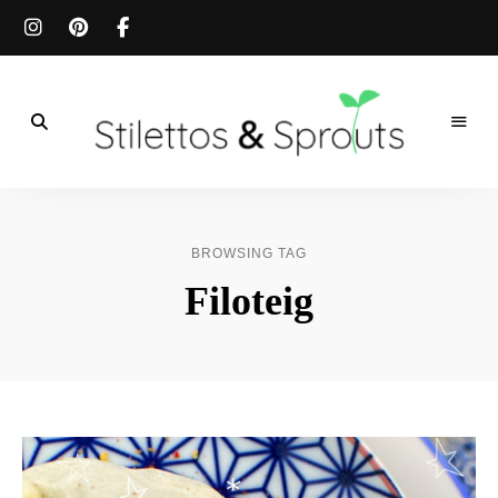
Der
Food
Stilettos
Blog
für
&
einfache
BROWSING TAG
&
schnelle
Sprouts
Filoteig
Rezepte