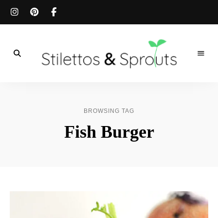
Der
Food
Stilettos
Blog
für
&
einfache
BROWSING TAG
&
schnelle
Sprouts
Fish Burger
Rezepte