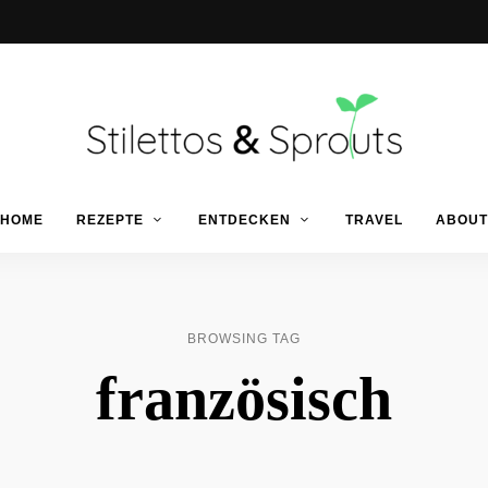
Der
Food
Stilettos
HOME
REZEPTE
ENTDECKEN
TRAVEL
ABOUT
Blog
für
einfache
&
&
schnelle
Rezepte
Sprouts
BROWSING TAG
französisch