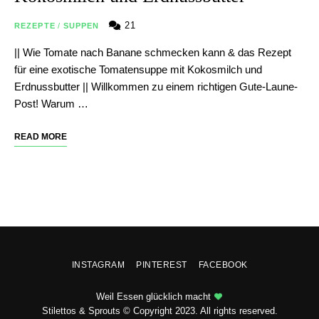
21
REZEPTE
/
SUPPEN
|| Wie Tomate nach Banane schmecken kann & das Rezept
für eine exotische Tomatensuppe mit Kokosmilch und
Erdnussbutter || Willkommen zu einem richtigen Gute-Laune-
Post! Warum …
READ MORE
INSTAGRAM
PINTEREST
FACEBOOK
Weil Essen glücklich macht
Stilettos & Sprouts © Copyright 2023. All rights reserved.