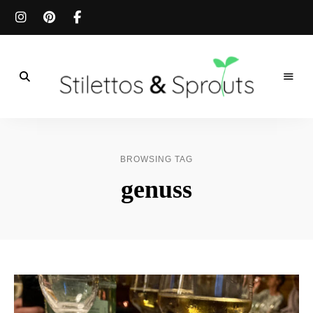
Der
Food
Stilettos
Blog
für
&
einfache
BROWSING TAG
&
schnelle
Sprouts
genuss
Rezepte