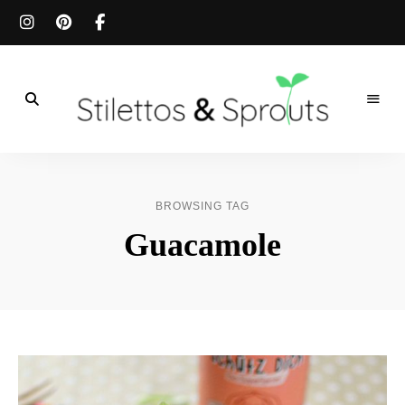
Der
Food
Stilettos
Blog
für
&
einfache
BROWSING TAG
&
schnelle
Sprouts
Guacamole
Rezepte