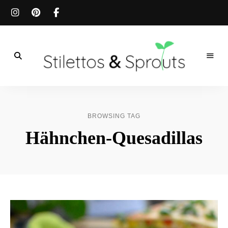
Der
Food
Stilettos
Blog
für
&
einfache
BROWSING TAG
&
schnelle
Sprouts
Hähnchen-Quesadillas
Rezepte