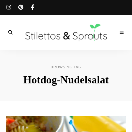
Der
Food
Stilettos
Blog
für
&
einfache
BROWSING TAG
&
schnelle
Sprouts
Hotdog-Nudelsalat
Rezepte