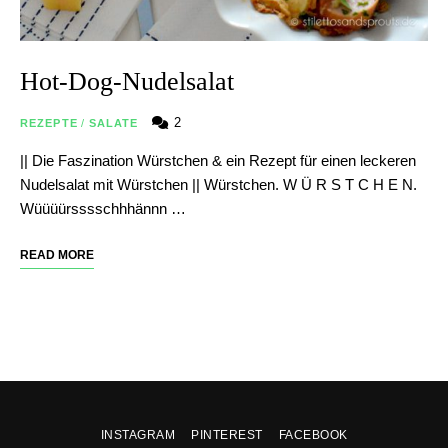
Hot-Dog-Nudelsalat
2
REZEPTE
/
SALATE
|| Die Faszination Würstchen & ein Rezept für einen leckeren
Nudelsalat mit Würstchen || Würstchen. W Ü R S T C H E N.
Wüüüürsssschhhännn …
READ MORE
INSTAGRAM
PINTEREST
FACEBOOK