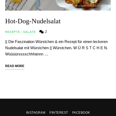
Hot-Dog-Nudelsalat
2
REZEPTE
/
SALATE
|| Die Faszination Würstchen & ein Rezept für einen leckeren
Nudelsalat mit Würstchen || Würstchen. W Ü R S T C H E N.
Wüüüürsssschhhännn …
READ MORE
INSTAGRAM
PINTEREST
FACEBOOK