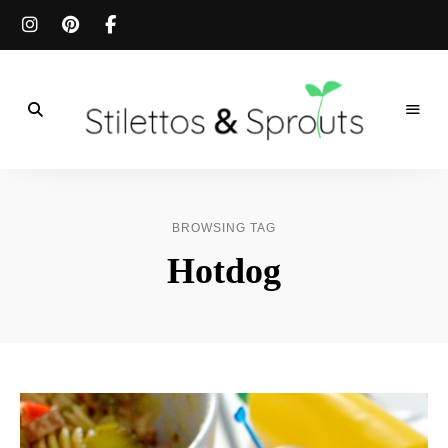
Der
Food
Stilettos
Blog
für
&
einfache
BROWSING TAG
&
schnelle
Sprouts
Hotdog
Rezepte