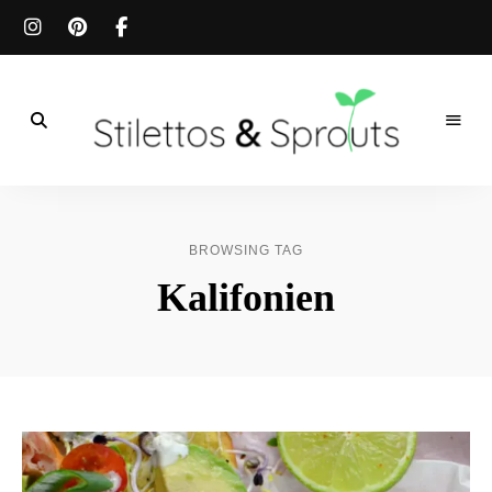
Der
Food
Stilettos
Blog
für
&
einfache
BROWSING TAG
&
schnelle
Sprouts
Kalifonien
Rezepte