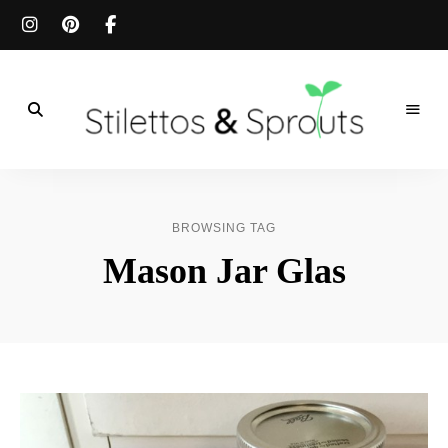
Der
Food
Stilettos
Blog
für
&
einfache
BROWSING TAG
&
schnelle
Sprouts
Mason Jar Glas
Rezepte