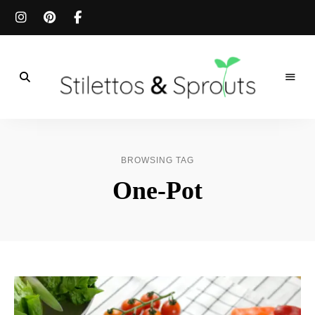
Der
Food
Stilettos
Blog
für
&
einfache
BROWSING TAG
&
schnelle
Sprouts
One-Pot
Rezepte