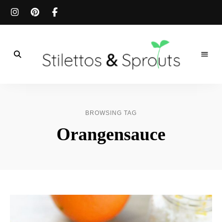
Der
Food
Stilettos
Blog
für
&
einfache
BROWSING TAG
&
schnelle
Sprouts
Orangensauce
Rezepte