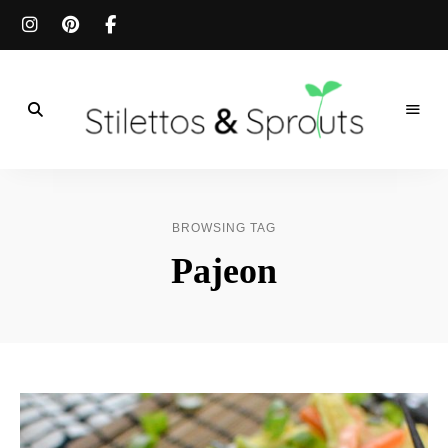
Der
Food
Stilettos
Blog
für
&
einfache
BROWSING TAG
&
schnelle
Sprouts
Pajeon
Rezepte