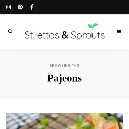
Der
Food
Stilettos
Blog
für
&
einfache
BROWSING TAG
&
schnelle
Sprouts
Pajeons
Rezepte