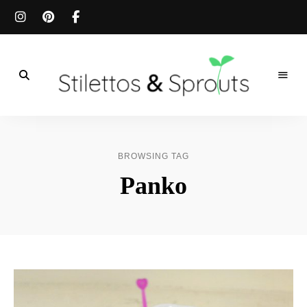
Der
Food
Stilettos
Blog
für
&
einfache
BROWSING TAG
&
schnelle
Sprouts
Panko
Rezepte