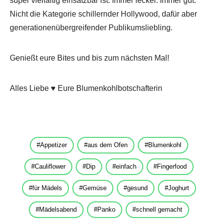
super vielfältig einsatzbar ist. Immer lecker. Immer gut.
Nicht die Kategorie schillernder Hollywood, dafür aber
generationenübergreifender Publikumsliebling.
Genießt eure Bites und bis zum nächsten Mal!
Alles Liebe ♥ Eure Blumenkohlbotschafterin
Appetizer
aus dem Ofen
Blumenkohl
Cauliflower
Dip
einfach
Fingerfood
für Mädels
Gemüse
gesund
Joghurt
Mädelsabend
Panko
schnell gemacht