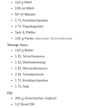
110
g
Mehl
190
ml
Milch
50
ml
Wasser
1
TL
Knoblauchpulver
2
TL
Paprikapulver
Salz & Pfeffer
150
g
Panko
alternativ Semmelbrösel
Würzige Sauce:
120
g
Butter
1
EL
Srirachasauce
1
EL
Weißweinessig
1
EL
Worcestersauce
2
EL
Tomatenmark
1
TL
Knoblauchpulver
1
TL
Salz
Dip:
300
g
Griechischer Joghurt
1/2
Bund
Dill