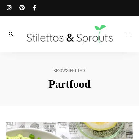
Der
Food
Stilettos
Blog
für
&
einfache
BROWSING TAG
&
schnelle
Sprouts
Partfood
Rezepte