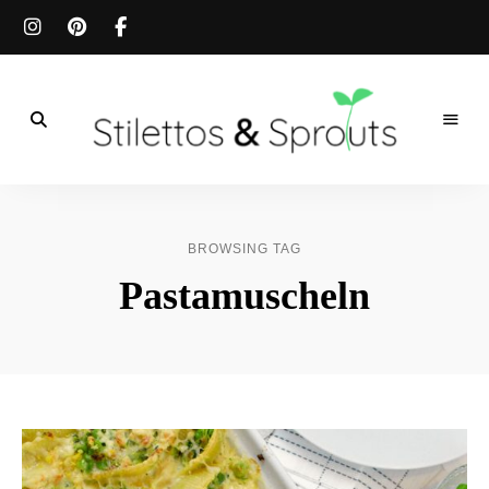
Der
Food
Stilettos
Blog
für
&
einfache
BROWSING TAG
&
schnelle
Sprouts
Pastamuscheln
Rezepte