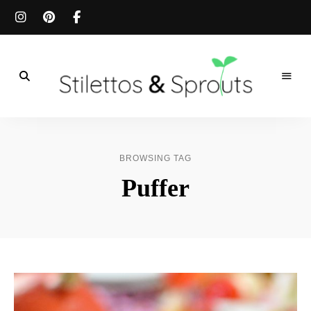
Der
Food
Stilettos
Blog
für
&
einfache
BROWSING TAG
&
schnelle
Sprouts
Puffer
Rezepte