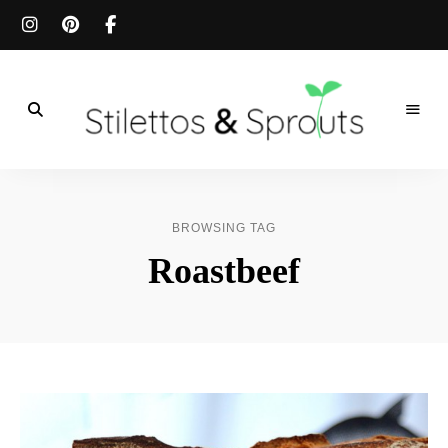
Der
Food
Stilettos
Blog
für
&
einfache
BROWSING TAG
&
schnelle
Sprouts
Roastbeef
Rezepte