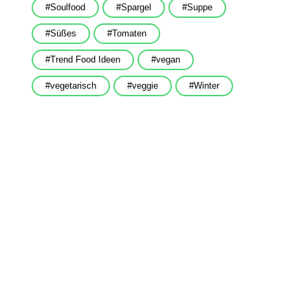
Soulfood
Spargel
Suppe
Süßes
Tomaten
Trend Food Ideen
vegan
vegetarisch
veggie
Winter