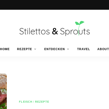
Der
Food
Stilettos
HOME
REZEPTE
ENTDECKEN
TRAVEL
ABOUT
Blog
für
einfache
&
&
schnelle
Rezepte
Sprouts
FLEISCH
/
REZEPTE