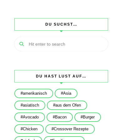
DU SUCHST…
DU HAST LUST AUF…
amerikanisch
Asia
asiatisch
aus dem Ofen
Avocado
Bacon
Burger
Chicken
Crossover Rezepte