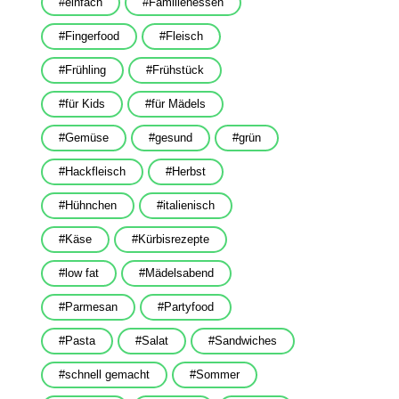
einfach
Familienessen
Fingerfood
Fleisch
Frühling
Frühstück
für Kids
für Mädels
Gemüse
gesund
grün
Hackfleisch
Herbst
Hühnchen
italienisch
Käse
Kürbisrezepte
low fat
Mädelsabend
Parmesan
Partyfood
Pasta
Salat
Sandwiches
schnell gemacht
Sommer