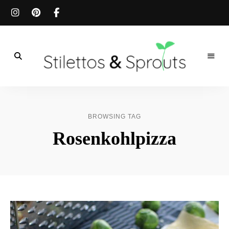
Der
Food
Stilettos
Blog
für
&
einfache
BROWSING TAG
&
schnelle
Sprouts
Rosenkohlpizza
Rezepte