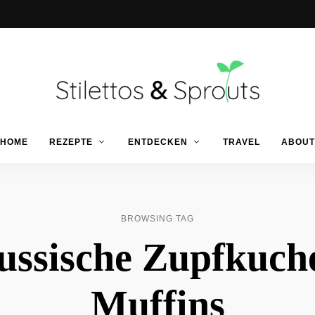
Der
Food
Stilettos
HOME
REZEPTE
ENTDECKEN
TRAVEL
ABOUT
Blog
für
einfache
&
&
schnelle
Rezepte
Sprouts
BROWSING TAG
ussische Zupfkuch
Muffins