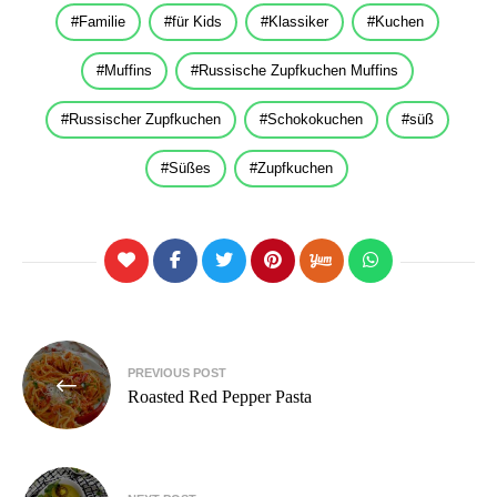
Familie
für Kids
Klassiker
Kuchen
Muffins
Russische Zupfkuchen Muffins
Russischer Zupfkuchen
Schokokuchen
süß
Süßes
Zupfkuchen
Beitragsnavigation
PREVIOUS POST
Roasted Red Pepper Pasta