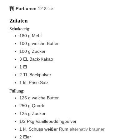
Portionen
12
Stück
Zutaten
Schokoteig:
180
g
Mehl
100
g
weiche Butter
100
g
Zucker
3
EL
Back-Kakao
1
Ei
2
TL
Backpulver
1
kl. Prise
Salz
Füllung:
125
g
weiche Butter
250
g
Quark
125
g
Zucker
1/2
Pkg
Vanillepuddingpulver
1
kl. Schuss
weißer Rum
alternativ brauner
2
Eier