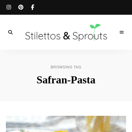
Der
Food
Stilettos
Blog
für
&
einfache
BROWSING TAG
&
schnelle
Sprouts
Safran-Pasta
Rezepte