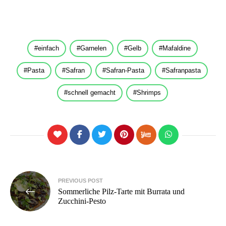
einfach
Garnelen
Gelb
Mafaldine
Pasta
Safran
Safran-Pasta
Safranpasta
schnell gemacht
Shrimps
Beitragsnavigation
PREVIOUS POST
Sommerliche Pilz-Tarte mit Burrata und
Zucchini-Pesto