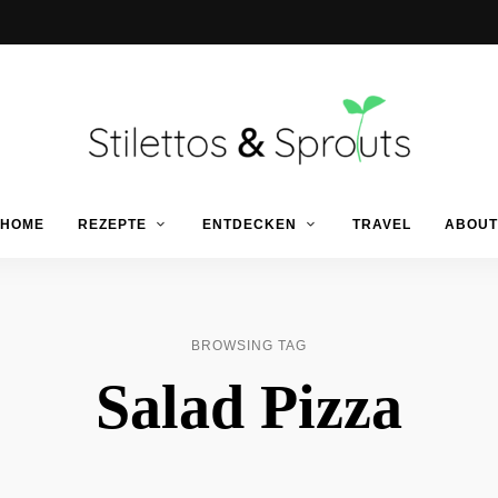
Der
Food
Stilettos
HOME
REZEPTE
ENTDECKEN
TRAVEL
ABOUT
Blog
für
einfache
&
&
schnelle
Rezepte
Sprouts
BROWSING TAG
Salad Pizza