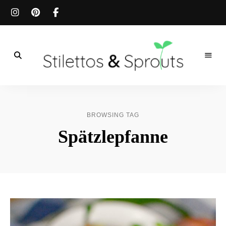
Der
Food
Stilettos
Blog
für
&
einfache
BROWSING TAG
&
schnelle
Sprouts
Spätzlepfanne
Rezepte