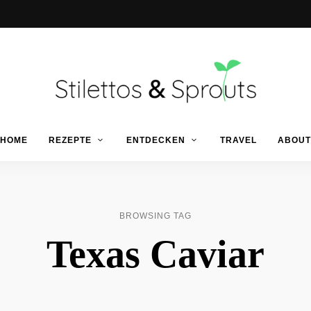
Der
Food
Stilettos
HOME
REZEPTE
ENTDECKEN
TRAVEL
ABOUT
Blog
für
einfache
&
&
schnelle
Rezepte
Sprouts
BROWSING TAG
Texas Caviar