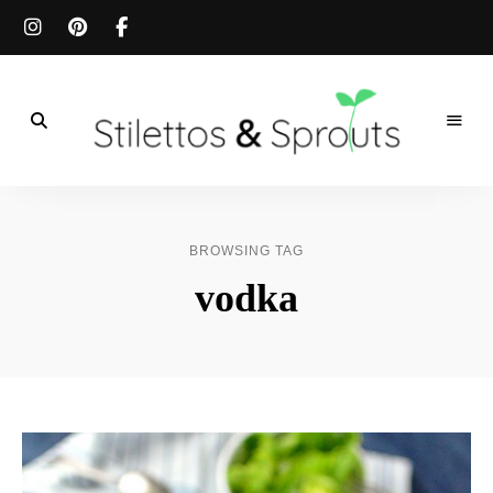
Der
Food
Stilettos
Blog
für
&
einfache
BROWSING TAG
&
schnelle
Sprouts
vodka
Rezepte