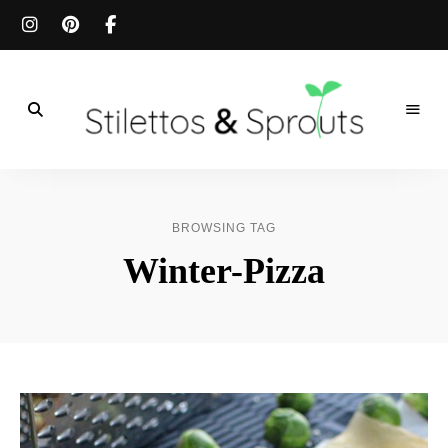
Der
Food
Stilettos
Blog
für
&
einfache
BROWSING TAG
&
schnelle
Sprouts
Winter-Pizza
Rezepte