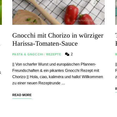
Gnocchi mit Chorizo in würziger
&
Harissa-Tomaten-Sauce
2
PASTA & GNOCCHI
/
REZEPTE
|| Von scharfer Wurst und europäischen Pfannen-
|
Freundschaften & ein pikantes Gnocchi Rezept mit
R
&
Chorizo || Hola, ciao, kaliméra und hallo! Willkommen
z
zu einer neuen Rezeptrunde …
READ MORE