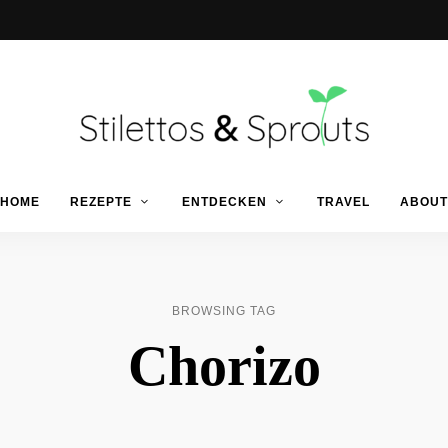
Der
Food
Stilettos
HOME
REZEPTE
ENTDECKEN
TRAVEL
ABOUT
Blog
für
einfache
&
&
schnelle
Rezepte
Sprouts
BROWSING TAG
Chorizo