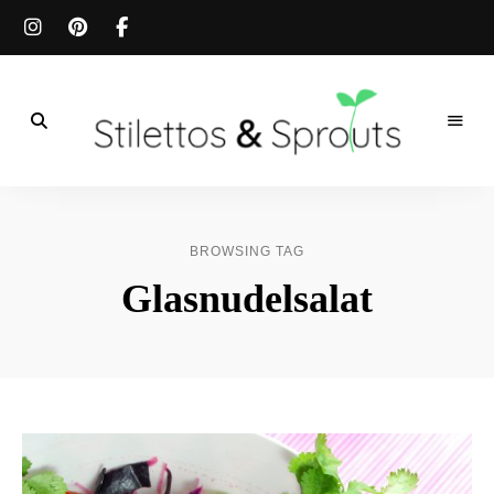
Der
Food
Stilettos
Blog
für
&
einfache
BROWSING TAG
&
schnelle
Sprouts
Glasnudelsalat
Rezepte