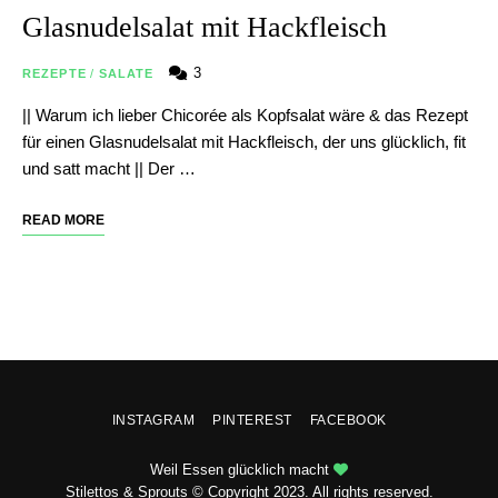
Glasnudelsalat mit Hackfleisch
3
REZEPTE
/
SALATE
|| Warum ich lieber Chicorée als Kopfsalat wäre & das Rezept
für einen Glasnudelsalat mit Hackfleisch, der uns glücklich, fit
und satt macht || Der …
READ MORE
INSTAGRAM
PINTEREST
FACEBOOK
Weil Essen glücklich macht
Stilettos & Sprouts © Copyright 2023. All rights reserved.