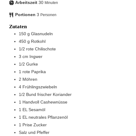
Arbeitszeit
30
Minuten
Portionen
3
Personen
Zutaten
150
g
Glasnudeln
450
g
Rotkohl
1/2
rote Chilischote
3
cm
Ingwer
1/2
Gurke
1
rote Paprika
2
Möhren
4
Frühlingszwiebeln
1/2
Bund
frischer Koriander
1
Handvoll
Cashewnüsse
1
EL
Sesamöl
1
EL
neutrales Pflanzenöl
1
Prise
Zucker
Salz und Pfeffer