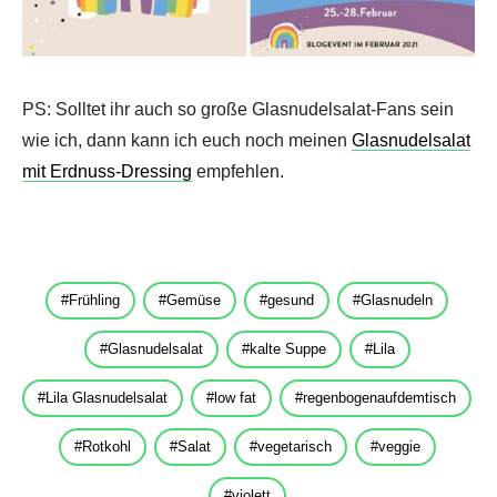
PS: Solltet ihr auch so große Glasnudelsalat-Fans sein
wie ich, dann kann ich euch noch meinen
Glasnudelsalat
mit Erdnuss-Dressing
empfehlen.
Frühling
Gemüse
gesund
Glasnudeln
Glasnudelsalat
kalte Suppe
Lila
Lila Glasnudelsalat
low fat
regenbogenaufdemtisch
Rotkohl
Salat
vegetarisch
veggie
violett