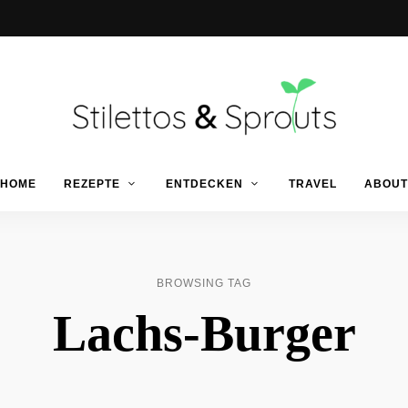
Der
Food
Stilettos
HOME
REZEPTE
ENTDECKEN
TRAVEL
ABOUT
Blog
für
einfache
&
&
schnelle
Rezepte
Sprouts
BROWSING TAG
Lachs-Burger