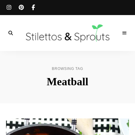
Der
Food
Stilettos
Blog
für
&
einfache
BROWSING TAG
&
schnelle
Sprouts
Meatball
Rezepte