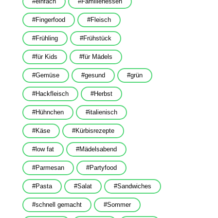
einfach
Familienessen
Fingerfood
Fleisch
Frühling
Frühstück
für Kids
für Mädels
Gemüse
gesund
grün
Hackfleisch
Herbst
Hühnchen
italienisch
Käse
Kürbisrezepte
low fat
Mädelsabend
Parmesan
Partyfood
Pasta
Salat
Sandwiches
schnell gemacht
Sommer