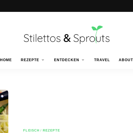
Der
Food
Stilettos
HOME
REZEPTE
ENTDECKEN
TRAVEL
ABOUT
Blog
für
einfache
&
&
schnelle
Rezepte
Sprouts
FLEISCH
/
REZEPTE