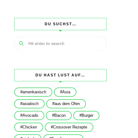
DU SUCHST…
DU HAST LUST AUF…
amerikanisch
Asia
asiatisch
aus dem Ofen
Avocado
Bacon
Burger
Chicken
Crossover Rezepte