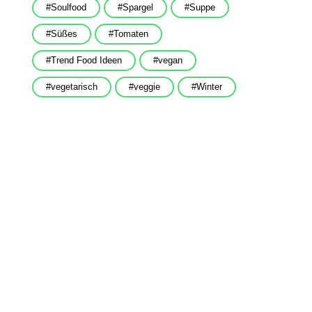
Soulfood
Spargel
Suppe
Süßes
Tomaten
Trend Food Ideen
vegan
vegetarisch
veggie
Winter