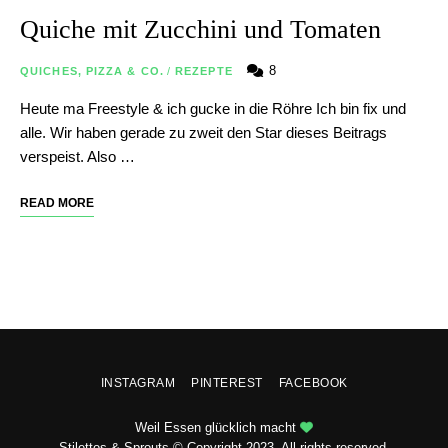
Quiche mit Zucchini und Tomaten
8
QUICHES, PIZZA & CO.
/
REZEPTE
Heute ma Freestyle & ich gucke in die Röhre Ich bin fix und
alle. Wir haben gerade zu zweit den Star dieses Beitrags
verspeist. Also …
READ MORE
INSTAGRAM
PINTEREST
FACEBOOK
Weil Essen glücklich macht
Stilettos & Sprouts © Copyright 2023. All rights reserved.