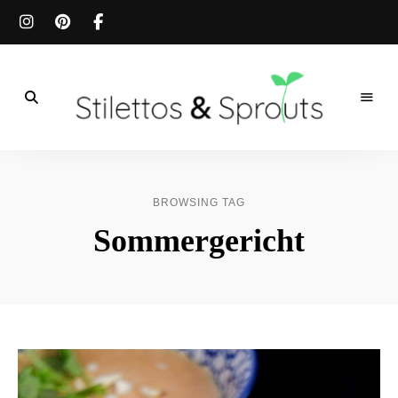
Der
Food
Stilettos
Blog
für
&
einfache
BROWSING TAG
&
schnelle
Sprouts
Sommergericht
Rezepte