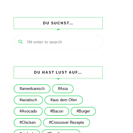
DU SUCHST…
DU HAST LUST AUF…
amerikanisch
Asia
asiatisch
aus dem Ofen
Avocado
Bacon
Burger
Chicken
Crossover Rezepte