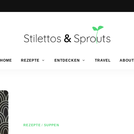
Der
Food
Stilettos
HOME
REZEPTE
ENTDECKEN
TRAVEL
ABOUT
Blog
für
einfache
&
&
schnelle
Rezepte
Sprouts
REZEPTE
/
SUPPEN