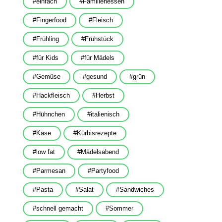
einfach
Familienessen
Fingerfood
Fleisch
Frühling
Frühstück
für Kids
für Mädels
Gemüse
gesund
grün
Hackfleisch
Herbst
Hühnchen
italienisch
Käse
Kürbisrezepte
low fat
Mädelsabend
Parmesan
Partyfood
Pasta
Salat
Sandwiches
schnell gemacht
Sommer