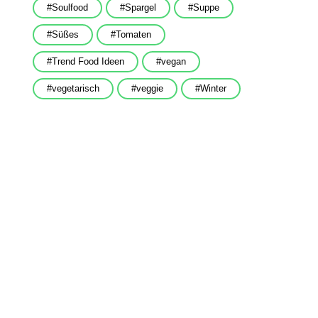
Soulfood
Spargel
Suppe
Süßes
Tomaten
Trend Food Ideen
vegan
vegetarisch
veggie
Winter