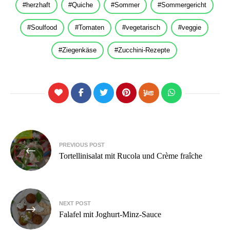
herzhaft
Quiche
Sommer
Sommergericht
Soulfood
Tomaten
vegetarisch
veggie
Ziegenkäse
Zucchini-Rezepte
Beitragsnavigation
PREVIOUS POST
Tortellinisalat mit Rucola und Crème fraîche
NEXT POST
Falafel mit Joghurt-Minz-Sauce