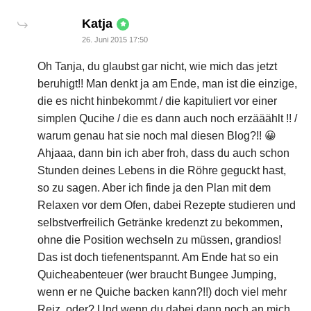
says:
Katja
26. Juni 2015 17:50
Oh Tanja, du glaubst gar nicht, wie mich das jetzt
beruhigt!! Man denkt ja am Ende, man ist die einzige,
die es nicht hinbekommt / die kapituliert vor einer
simplen Qucihe / die es dann auch noch erzääählt !! /
warum genau hat sie noch mal diesen Blog?!! 😀
Ahjaaa, dann bin ich aber froh, dass du auch schon
Stunden deines Lebens in die Röhre geguckt hast,
so zu sagen. Aber ich finde ja den Plan mit dem
Relaxen vor dem Ofen, dabei Rezepte studieren und
selbstverfreilich Getränke kredenzt zu bekommen,
ohne die Position wechseln zu müssen, grandios!
Das ist doch tiefenentspannt. Am Ende hat so ein
Quicheabenteuer (wer braucht Bungee Jumping,
wenn er ne Quiche backen kann?!!) doch viel mehr
Reiz, oder? Und wenn du dabei dann noch an mich