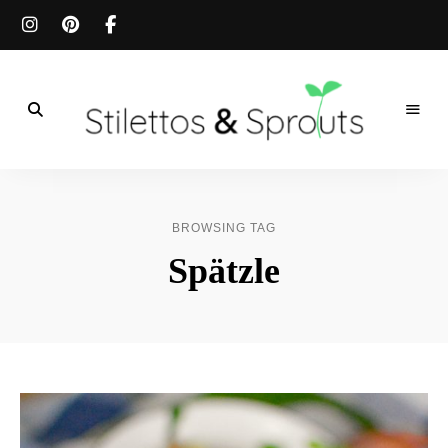
Der
Food
Stilettos
Blog
für
&
einfache
BROWSING TAG
&
schnelle
Sprouts
Spätzle
Rezepte