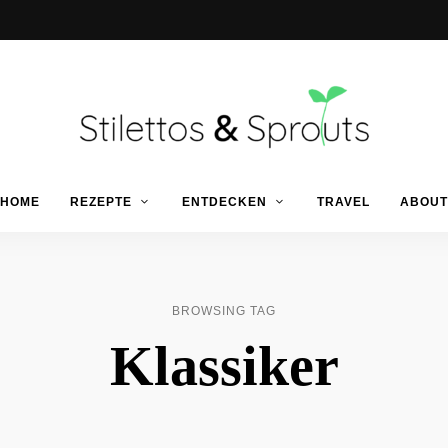
Der
Food
Stilettos
HOME
REZEPTE
ENTDECKEN
TRAVEL
ABOUT
Blog
für
einfache
&
&
schnelle
Rezepte
Sprouts
BROWSING TAG
Klassiker