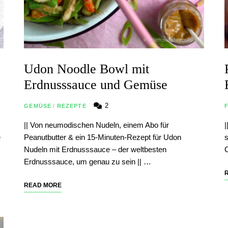
Udon Noodle Bowl mit
Erdnusssauce und Gemüse
2
GEMÜSE
/
REZEPTE
|| Von neumodischen Nudeln, einem Abo für
|
e
Peanutbutter & ein 15-Minuten-Rezept für Udon
s
Nudeln mit Erdnusssauce – der weltbesten
C
Erdnusssauce, um genau zu sein || …
READ MORE