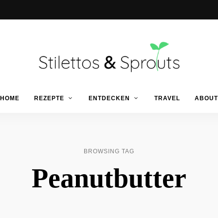
Der
Food
Stilettos
HOME
REZEPTE
ENTDECKEN
TRAVEL
ABOUT
Blog
für
einfache
&
&
schnelle
Rezepte
Sprouts
BROWSING TAG
Peanutbutter